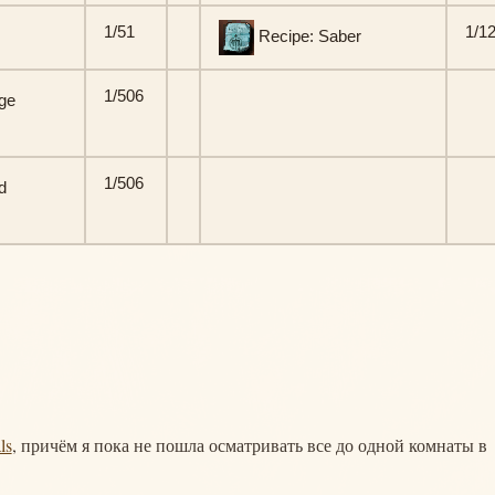
1/51
1/1
Recipe: Saber
1/506
ge
1/506
d
ls
, причём я пока не пошла осматривать все до одной комнаты в