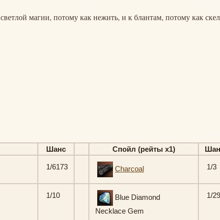
светлой магии, потому как нежить, и к блантам, потому как скел
Шанс
Спойл (рейты х1)
Шан
1/6173
1/3
Charcoal
1/10
1/2
Blue Diamond
Necklace Gem