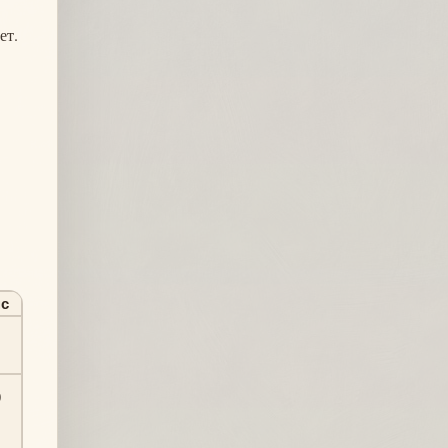
ет.
с
9