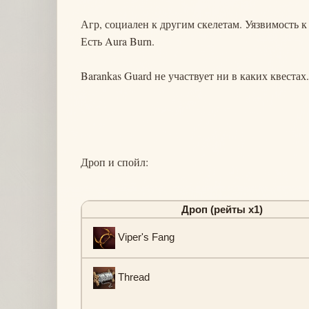
Агр, социален к другим скелетам. Уязвимость к 
Есть Aura Burn.
Barankas Guard не участвует ни в каких квестах.
Дроп и спойл:
Дроп (рейты х1)
Viper's Fang
Thread