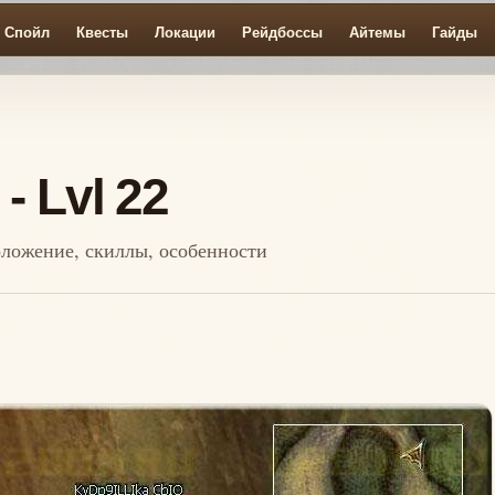
Спойл
Квесты
Локации
Рейдбоссы
Айтемы
Гайды
- Lvl 22
положение, скиллы, особенности