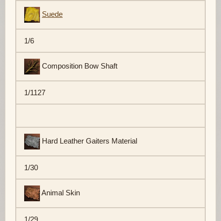
Suede
1/6
Composition Bow Shaft
1/1127
Hard Leather Gaiters Material
1/30
Animal Skin
1/29