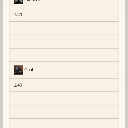
1/40
Coal
1/40