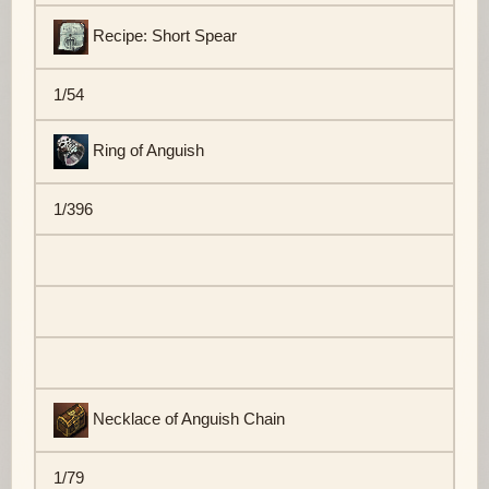
Recipe: Short Spear
1/54
Ring of Anguish
1/396
Necklace of Anguish Chain
1/79