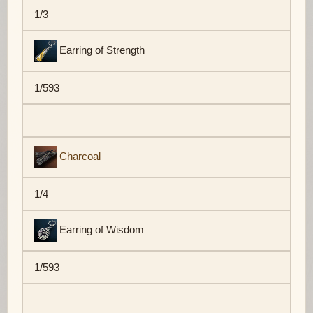
1/3
Earring of Strength
1/593
Charcoal
1/4
Earring of Wisdom
1/593