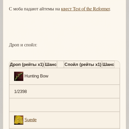
С моба падают айтемы на
квест Test of the Reformer
.
Дроп и спойл:
Дроп (рейты х1)
Шанс
Спойл (рейты х1)
Шанс
Hunting Bow
1/2398
Suede