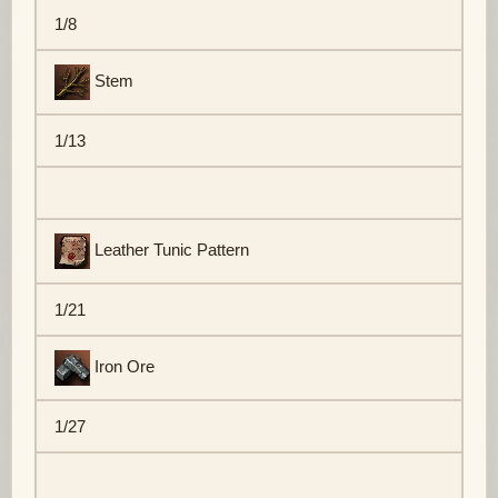
1/8
Stem
1/13
Leather Tunic Pattern
1/21
Iron Ore
1/27