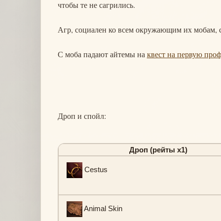
чтобы те не сагрились.
Агр, социален ко всем окружающим их мобам, 
С моба падают айтемы на
квест на первую про
Дроп и спойл:
Дроп (рейты х1)
Cestus
Animal Skin