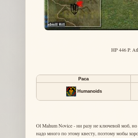
HP 446 P. At
Раса
Humanoids
Ol Mahum Novice - ни разу не ключевой моб, н
надо много по этому квесту, поэтому мобы хор