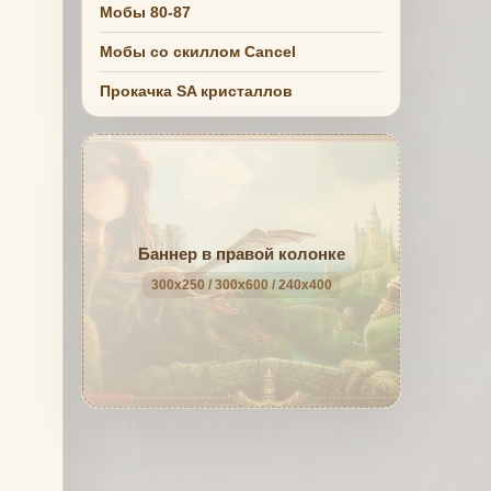
Мобы 80-87
Мобы со скиллом Cancel
Прокачка SA кристаллов
Баннер в правой колонке
300x250 / 300x600 / 240x400