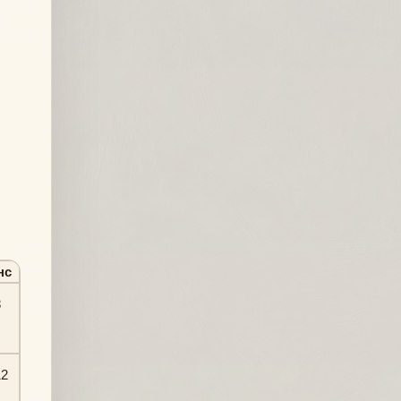
нс
8
12