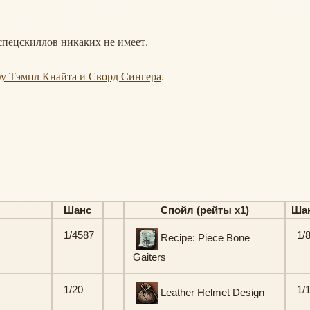
спецскиллов никаких не имеет.
фу Тэмпл Кнайта и Сворд Сингера
.
Шанс
Спойл (рейты х1)
Ша
1/4587
1/
Recipe: Piece Bone
Gaiters
1/20
1/
Leather Helmet Design