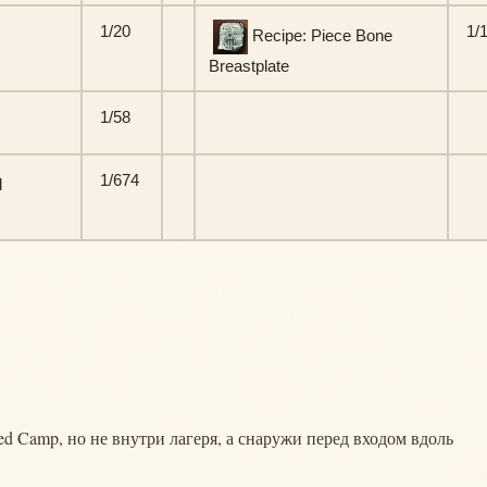
1/20
1/
Recipe: Piece Bone
Breastplate
1/58
1/674
d
d Camp, но не внутри лагеря, а снаружи перед входом вдоль