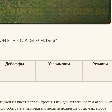
k 44 M. Atk 17 P. Def 83 M. Def 67
Дебаффы
Уязвимости
Резисты
-
-
-
о нужен на квест первой профы. Они единственные там агры, и и
ошо собирать в парички и отводить подальше от других мобов,