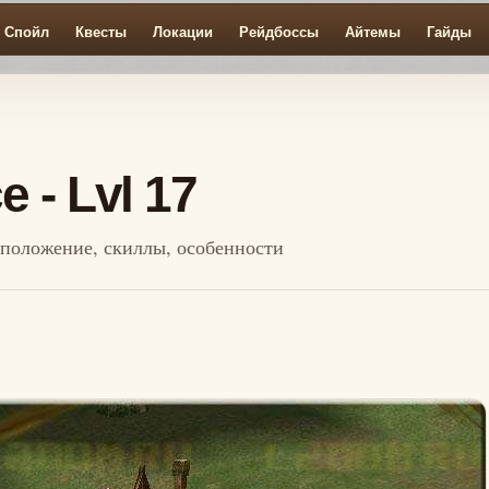
Спойл
Квесты
Локации
Рейдбоссы
Айтемы
Гайды
 - Lvl 17
асположение, скиллы, особенности