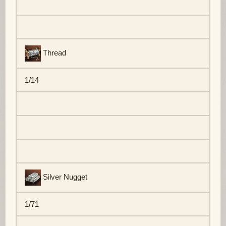
Thread
1/14
Silver Nugget
1/71