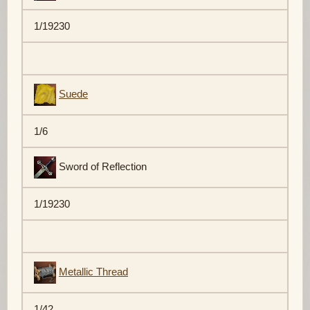
1/19230
Suede
1/6
Sword of Reflection
1/19230
Metallic Thread
1/42