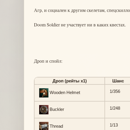
Агр, и социален к другим скелетам, спецскилло
Doom Soldier не участвует ни в каких квестах.
Дроп и спойл:
Дроп (рейты х1)
Шанс
1/356
Wooden Helmet
1/248
Buckler
1/13
Thread