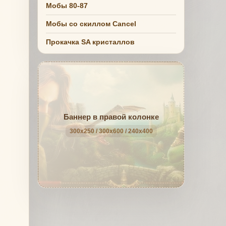
Мобы 80-87
Мобы со скиллом Cancel
Прокачка SA кристаллов
Баннер в правой колонке
300x250 / 300x600 / 240x400