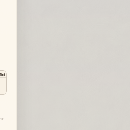
ты
ит