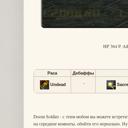
HP 364 P. At
Раса
Дебаффы
-
Undead
Sacre
Doom Soldier - с этим мобом вы можете встретит
на середине комнаты, обойти его нереально. Ну 