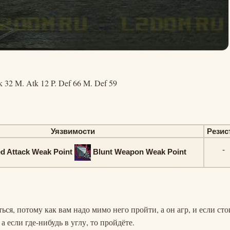
k 32 M. Atk 12 P. Def 66 M. Def 59
Уязвимости
Резис
-
d Attack Weak Point
Blunt Weapon Weak Point
ься, потому как вам надо мимо него пройти, а он агр, и если сто
а если где-нибудь в углу, то пройдёте.