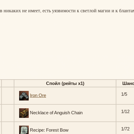
в никаких не имеет, есть уязвимости к светлой магии и к бланта
Спойл (рейты х1)
Шан
1/5
Iron Ore
1/12
Necklace of Anguish Chain
1/72
Recipe: Forest Bow