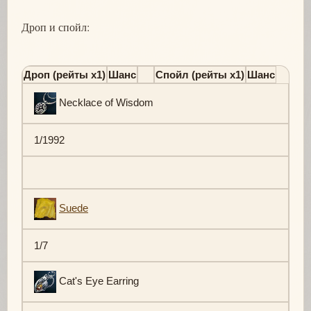
Дроп и спойл:
Дроп (рейты х1)
Шанс
Спойл (рейты х1)
Шанс
Necklace of Wisdom
1/1992
Suede
1/7
Cat's Eye Earring