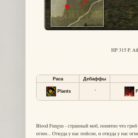
HP 315 P. At
Раса
Дебаффы
-
Plants
F
Blood Fungus - странный моб, понятно что гриб 
огню... Откуда у нас пойсон, и откуда у нас огн