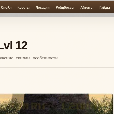
Спойл
Квесты
Локации
Рейдбоссы
Айтемы
Гайды
Lvl 12
ложение, скиллы, особенности