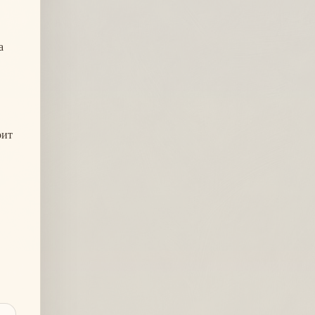
а
оит