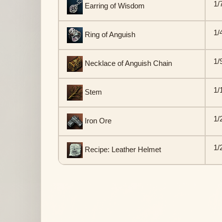
1/
Earring of Wisdom
1/
Ring of Anguish
1/
Necklace of Anguish Chain
1/
Stem
1/
Iron Ore
1/
Recipe: Leather Helmet