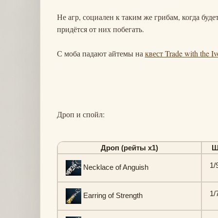
Не агр, социален к таким же грибам, когда будет
придётся от них побегать.
С моба падают айтемы на
квест Trade with the I
Дроп и спойл:
Дроп (рейты х1)
Ш
1/
Necklace of Anguish
1/
Earring of Strength