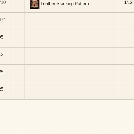
710
1/12
Leather Stocking Pattern
474
95
12
25
25