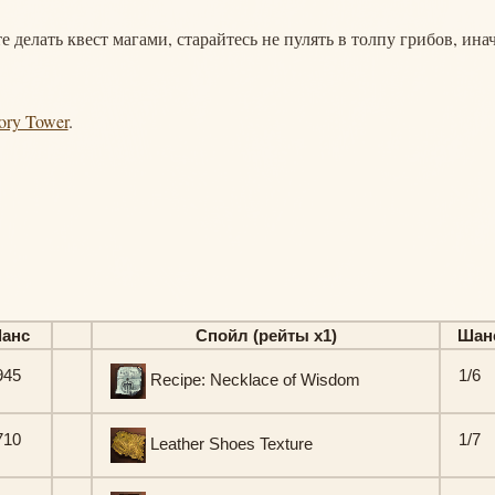
е делать квест магами, старайтесь не пулять в толпу грибов, ина
vory Tower
.
анс
Спойл (рейты х1)
Шан
945
1/6
Recipe: Necklace of Wisdom
710
1/7
Leather Shoes Texture