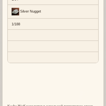
Silver Nugget
1/188
Kasha Wolf находится в начальной территории орков,