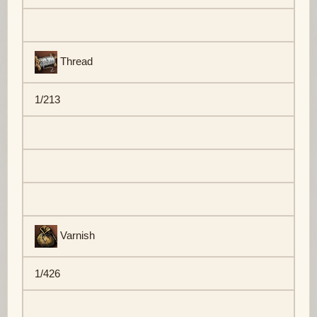
Thread
1/213
Varnish
1/426