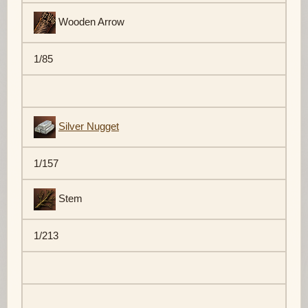
Wooden Arrow
1/85
Silver Nugget
1/157
Stem
1/213