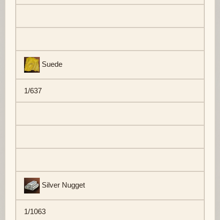
Suede
1/637
Silver Nugget
1/1063