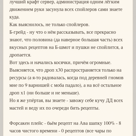
лучший крафт сервер, администрация одним лёгким
движением руки засунула всех спойлеров сами знаете
куда.
Как выяснилось, не только спойлеров.
Б-грейд - ну что о нём рассказывать, все прекрасно
знают, что половина (да наверное большая часть) всех
вкусных рецептов на Б-шмот и пушки не спойлится, а
дропается.
Вот здесь и начались косячки, причём огромные.
Выясняется, что дроп х30 распространяется только на
ресурсы (а я-то радовалась, когда под деревней гномов
мне по 9 варнишей с моба падало), а на всё остальное
дроп х1 (ни больше и не меньше).
Но я же упёртая, вы знаете - завожу себе кучу ДД всех
мастей и веду их по очереди бить рецепты.
Форсакен плейс - бьём рецепт на Ава шапку 100% - 8
часов чистого времени - 0 рецептов (все чары по