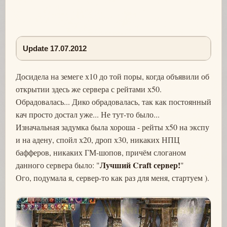
Update 17.07.2012
Досидела на земеге х10 до той поры, когда объявили об
открытии здесь же сервера с рейтами х50.
Обрадовалась... Дико обрадовалась, так как постоянный
кач просто достал уже... Не тут-то было...
Изначальная задумка была хороша - рейты х50 на экспу
и на адену, спойл х20, дроп х30, никаких НПЦ
бафферов, никаких ГМ-шопов, причём слоганом
Лучший Craft сервер!
данного сервера было: "
"
Ого, подумала я, сервер-то как раз для меня, стартуем ).