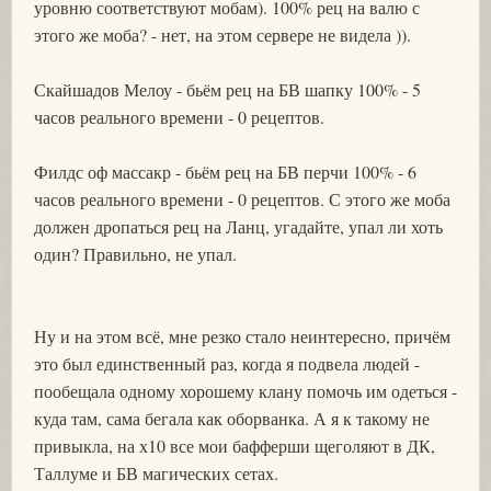
уровню соответствуют мобам). 100% рец на валю с
этого же моба? - нет, на этом сервере не видела )).
Скайшадов Мелоу - бьём рец на БВ шапку 100% - 5
часов реального времени - 0 рецептов.
Филдс оф массакр - бьём рец на БВ перчи 100% - 6
часов реального времени - 0 рецептов. С этого же моба
должен дропаться рец на Ланц, угадайте, упал ли хоть
один? Правильно, не упал.
Ну и на этом всё, мне резко стало неинтересно, причём
это был единственный раз, когда я подвела людей -
пообещала одному хорошему клану помочь им одеться -
куда там, сама бегала как оборванка. А я к такому не
привыкла, на х10 все мои бафферши щеголяют в ДК,
Таллуме и БВ магических сетах.