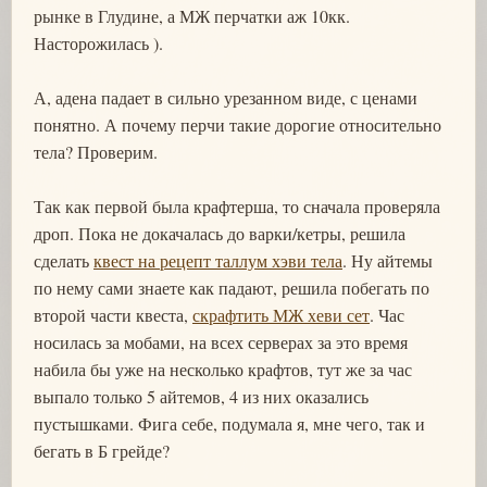
рынке в Глудине, а МЖ перчатки аж 10кк.
Насторожилась ).
А, адена падает в сильно урезанном виде, с ценами
понятно. А почему перчи такие дорогие относительно
тела? Проверим.
Так как первой была крафтерша, то сначала проверяла
дроп. Пока не докачалась до варки/кетры, решила
сделать
квест на рецепт таллум хэви тела
. Ну айтемы
по нему сами знаете как падают, решила побегать по
второй части квеста,
скрафтить МЖ хеви сет
. Час
носилась за мобами, на всех серверах за это время
набила бы уже на несколько крафтов, тут же за час
выпало только 5 айтемов, 4 из них оказались
пустышками. Фига себе, подумала я, мне чего, так и
бегать в Б грейде?