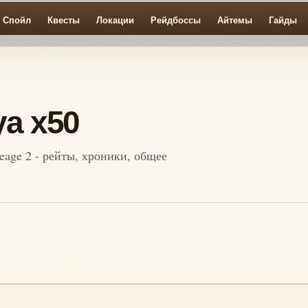
Спойл
Квесты
Локации
Рейдбоссы
Айтемы
Гайды
ya x50
neage 2 - рейты, хроники, общее