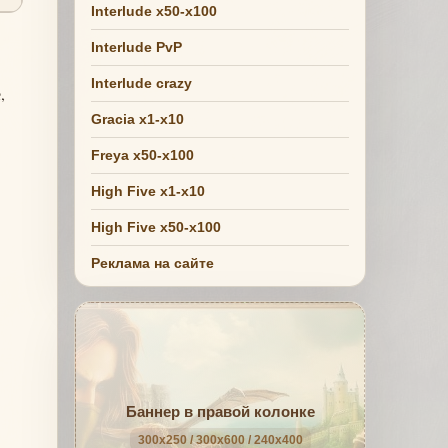
Interlude x50-x100
Interlude PvP
Interlude crazy
,
Gracia x1-x10
Freya x50-x100
High Five x1-x10
High Five x50-x100
Реклама на сайте
Баннер в правой колонке
300x250 / 300x600 / 240x400