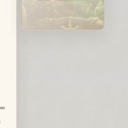
ими
: