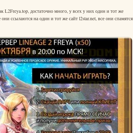
к L2Freya.top, достаточно много, у всех у них один и тот же
 они ссылаются на один и тот же сайт l2star.net, все они спамятся