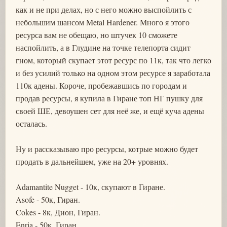
как и не при делах, но с него можно выспойлить с
небольшим шансом Metal Hardener. Много я этого
ресурса вам не обещаю, но штучек 10 сможете
наспойлить, а в Глудине на точке телепорта сидит
гном, который скупает этот ресурс по 11к, так что легко
и без усилий только на одном этом ресурсе я заработала
110к адены. Короче, пробежавшись по городам и
продав ресурсы, я купила в Гиране топ НГ пушку для
своей ШЕ, девоушен сет для неё же, и ещё куча адены
осталась.
Ну и рассказываю про ресурсы, котрые можно будет
продать в дальнейшем, уже на 20+ уровнях.
Adamantite Nugget - 10к, скупают в Гиране.
Asofe - 50к, Гиран.
Cokes - 8к, Дион, Гиран.
Enria - 50к, Гиран.