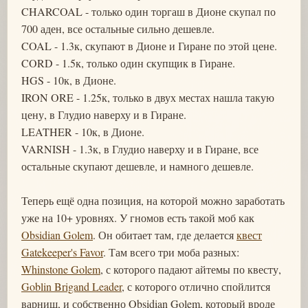
CHARCOAL - только один торгаш в Дионе скупал по
700 аден, все остальные сильно дешевле.
COAL - 1.3к, скупают в Дионе и Гиране по этой цене.
CORD - 1.5к, только один скупщик в Гиране.
HGS - 10к, в Дионе.
IRON ORE - 1.25к, только в двух местах нашла такую
цену, в Глудио наверху и в Гиране.
LEATHER - 10к, в Дионе.
VARNISH - 1.3к, в Глудио наверху и в Гиране, все
остальные скупают дешевле, и намного дешевле.
Теперь ещё одна позиция, на которой можно заработать
уже на 10+ уровнях. У гномов есть такой моб как
Obsidian Golem
. Он обитает там, где делается
квест
Gatekeeper's Favor
. Там всего три моба разных:
Whinstone Golem
, с которого падают айтемы по квесту,
Goblin Brigand Leader
, с которого отлично спойлится
варниш, и собственно Obsidian Golem, который вроде