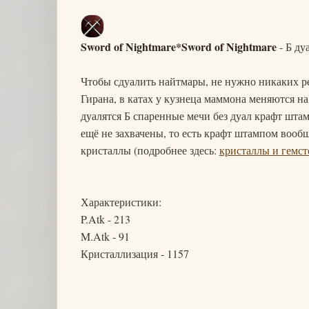
Sword of Nightmare*Sword of Nightmare
- Б ду
Чтобы сдуалить найтмары, не нужно никаких ре
Гирана, в катах у кузнеца маммона меняются на
дуалятся Б спаренные мечи без дуал крафт штам
ещё не захвачены, то есть крафт штампом вообщ
кристаллы (подробнее здесь:
кристаллы и гемс
Характеристики:
P.Atk - 213
M.Atk - 91
Кристаллизация - 1157