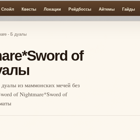
Спойл
Квесты
Локации
Рейдбоссы
Айтемы
Гайды
mare - Б дуалы
mare*Sword of
дуалы
Б дуалы из маммонских мечей без
word of Nightmare*Sword of
йматы