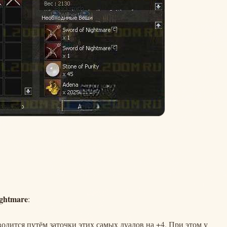
ightmare
:
одится путём заточки этих самых дуалов на +4. При этом у