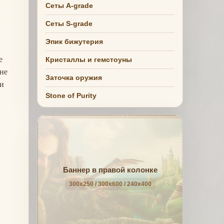
Сеты A-grade
Сеты S-grade
Эпик бижутерия
е
Кристаллы и гемстоуны
ене
Заточка оружия
ки
Stone of Purity
Баннер в правой колонке
300x250 / 300x600 / 240x400