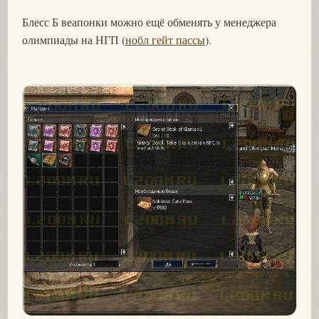
Блесс Б веапонки можно ещё обменять у менеджера
олимпиады на НГП (
нобл гейт пассы
).