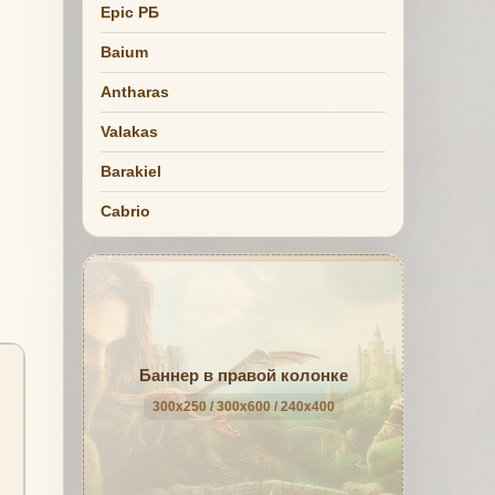
Epic РБ
Baium
Antharas
Valakas
Barakiel
Cabrio
Баннер в правой колонке
300x250 / 300x600 / 240x400