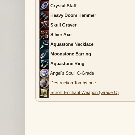
Crystal Staff
Heavy Doom Hammer
Skull Graver
Silver Axe
Aquastone Necklace
Moonstone Earring
Aquastone Ring
Angel's Soul: C-Grade
Destruction Tombstone
Scroll: Enchant Weapon (Grade C)