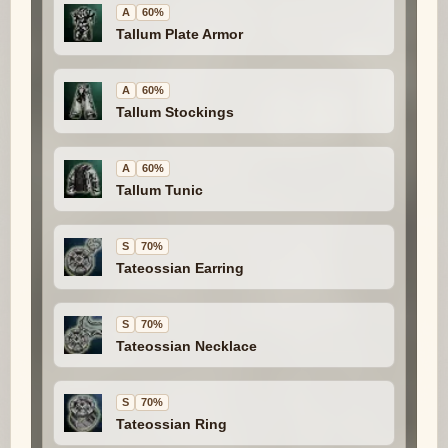
A
60%
Tallum Plate Armor
A
60%
Tallum Stockings
A
60%
Tallum Tunic
S
70%
Tateossian Earring
S
70%
Tateossian Necklace
S
70%
Tateossian Ring