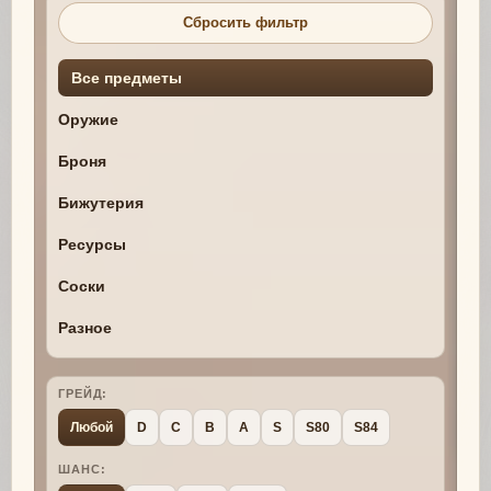
Сбросить фильтр
Все предметы
Оружие
Броня
Бижутерия
Ресурсы
Соски
Разное
ГРЕЙД:
Любой
D
C
B
A
S
S80
S84
ШАНС: